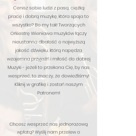
Cenisz sobie ludzi z pasą, ciężką
pracę i dobrą muzykę, która spaja to
wszystko? Bo my tak! Tworzących
Orkiestrę Wieniawa muzyków łączy
nieustanna dbałość o najwyższą
jakość dźwięku, którą napędza
wzajemna przyjaźń i miłość do dobrej
Muzyki - jeżeli to przekona Cię, by nas
wesprzeć, to znaczy, że dowieźliśmy!
Kliknij w grafikę i zostań naszym
Patronem!
Chcesz wesprzeć nas jednorazową
wpłatą? Wyślij nam
przelew
o