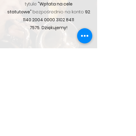
tytule
"Wpłata na cele
statutowe"
bezpośrednio na konto
92
1140 2004 0000
3102 8411
7575
.
Dziękujemy!